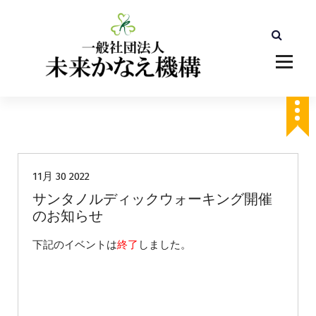
コ
ン
テ
ン
ツ
へ
ス
キ
ッ
未分類
プ
11月 30 2022
サンタノルディックウォーキング開催
のお知らせ
下記のイベントは
終了
しました。