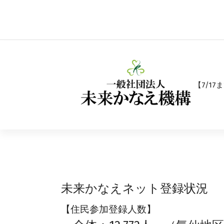
コ
ン
テ
ン
ツ
へ
ス
キ
【7/1
ッ
プ
未来かなえネット登録状況 
【住民参加登録人数】