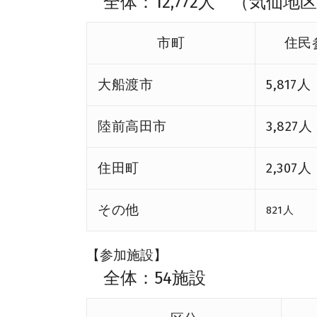
全体：12,772人 （気仙地区
市町
住民
大船渡市
5,817人
陸前高田市
3,827人
住田町
2,307人
その他
821人
【参加施設】
全体：54施設