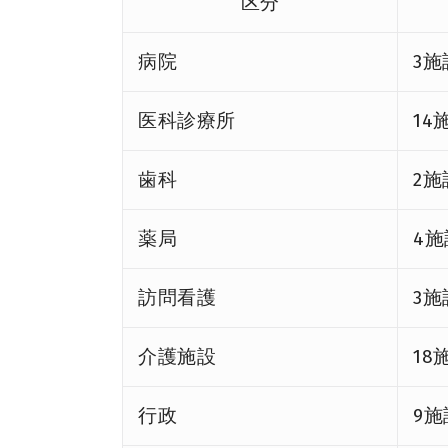
区分
病院
3施
医科診療所
14
歯科
2施
薬局
4施
訪問看護
3施
介護施設
18
行政
9施