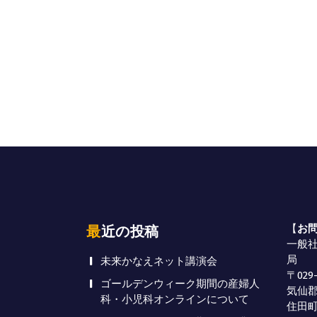
【
お
最近の投稿
一般
局
未来かなえネット講演会
〒029-
ゴールデンウィーク期間の産婦人
気仙郡
科・小児科オンラインについて
住田