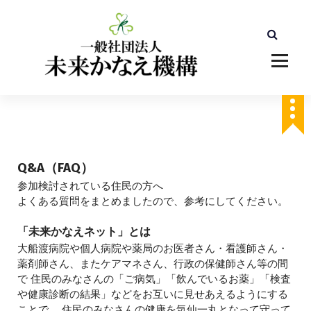
コ
ン
テ
ン
ツ
へ
ス
キ
ッ
プ
Q&A（FAQ）
参加検討されている住民の方へ
よくある質問をまとめましたので、参考にしてください。
「未来かなえネット」とは
大船渡病院や個人病院や薬局のお医者さん・看護師さん・
薬剤師さん、またケアマネさん、行政の保健師さん等の間
で 住民のみなさんの「ご病気」「飲んでいるお薬」「検査
や健康診断の結果」などをお互いに見せあえるようにする
ことで、 住民のみなさんの健康を気仙一丸となって守って