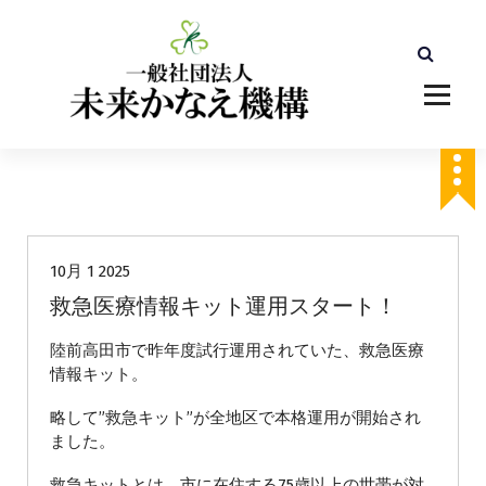
コ
ン
テ
ン
ツ
へ
ス
キ
ッ
未分類
プ
10月 1 2025
救急医療情報キット運用スタート！
陸前高田市で昨年度試行運用されていた、救急医療
情報キット。
略して”救急キット”が全地区で本格運用が開始され
ました。
救急キットとは、市に在住する75歳以上の世帯が対