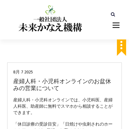
コ
ン
テ
ン
ツ
へ
ス
キ
ッ
未分類
プ
8月 7 2025
産婦人科・小児科オンラインのお盆休
みの営業について
産婦人科・小児科オンラインでは、小児科医、産婦
人科医、助産師に無料でスマホから相談することが
できます。
「休日診療の受診目安」「日焼けや虫刺されのホー