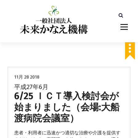
コ
ン
テ
ン
ツ
へ
ス
キ
ッ
未分類
プ
11月 28 2018
平成27年6月
6/25 ＩＣＴ導入検討会が
始まりました（会場:大船
渡病院会議室）
患者・利用者に迅速かつ適切な治療や介護を提供す