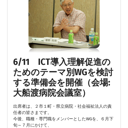
6/11 ICT導入理解促進の
ためのテーマ別WGを検討
する準備会を開催（会場:
大船渡病院会議室）
出席者は、
２市１町
・
県立病院
・
社会福祉法人
の責
任者の皆さまです。
今後、職種・専門職をメンバーとしたWGを、６月下
旬～７月にかけて、