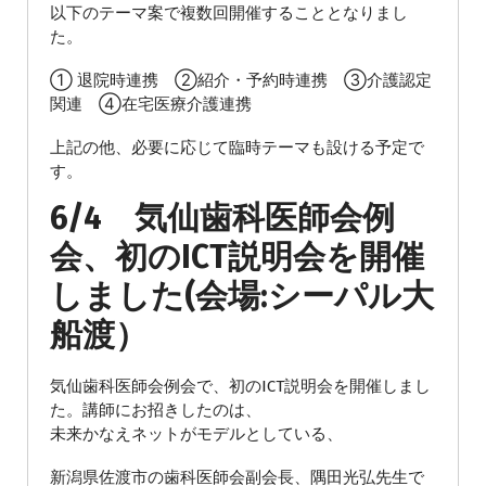
以下のテーマ案で複数回開催することとなりまし
た。
①
退院時連携
②
紹介・予約時連携
③
介護認定
関連
④
在宅医療介護連携
上記の他、必要に応じて臨時テーマも設ける予定で
す。
6/4 気仙歯科医師会例
会、初のICT説明会を開催
しました(会場:シーパル大
船渡）
気仙歯科医師会例会で、初のICT説明会を開催しまし
た。講師にお招きしたのは、
未来かなえネットがモデルとしている、
新潟県佐渡市の歯科医師会副会長、隅田光弘先生で