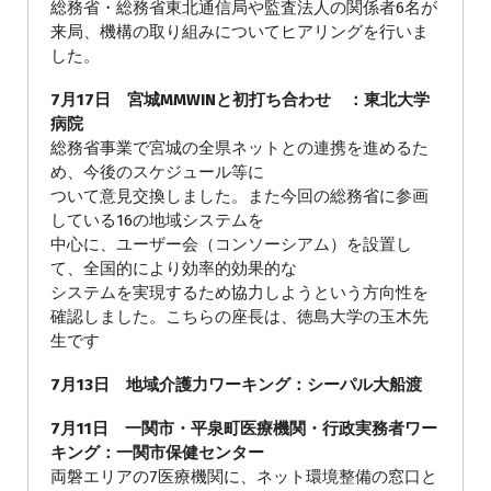
総務省・総務省東北通信局や監査法人の関係者6名が
来局、機構の取り組みについてヒアリングを行いま
した。
7月17日 宮城MMWINと初打ち合わせ ：東北大学
病院
総務省事業で宮城の全県ネットとの連携を進めるた
め、今後のスケジュール等に
ついて意見交換しました。また今回の総務省に参画
している16の地域システムを
中心に、ユーザー会（コンソーシアム）を設置し
て、全国的により効率的効果的な
システムを実現するため協力しようという方向性を
確認しました。こちらの座長は、徳島大学の玉木先
生です
7月13日 地域介護力ワーキング：シーパル大船渡
7月11日 一関市・平泉町医療機関・行政実務者ワー
キング：一関市保健センター
両磐エリアの7医療機関に、ネット環境整備の窓口と