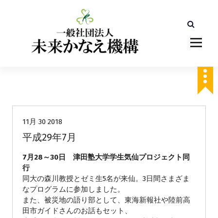
コ
ン
テ
ン
ツ
へ
ス
キ
ッ
未分類
プ
11月 30 2018
平成29年7月
7月28～30日 津田塾大学学生気仙プロジェクト同
行
同大の森川教授とゼミ生5名が来仙。3日間さまざま
なプログラムに参加しました。
また、被災地の語り部として、東海新報社や陸前高
田市ガイドさんのお話もセット、