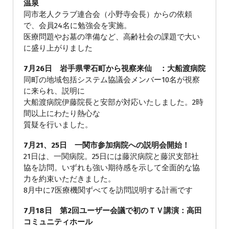
温泉
同市老人クラブ連合会（小野寺会長）からの依頼
で、会員24名に勉強会を実施。
医療問題やお墓の準備など、高齢社会の課題で大い
に盛り上がりました
7月26日 岩手県雫石町から視察来仙 ：大船渡病院
同町の地域包括システム協議会メンバー10名が視察
に来られ、説明に
大船渡病院伊藤院長と安部が対応いたしました。2時
間以上にわたり熱心な
質疑を行いました。
7月21、25日 一関市参加病院への説明会開始！
21日は、一関病院。25日には藤沢病院と藤沢支部社
協を訪問。いずれも強い期待感を示して全面的な協
力を約束いただきました。
8月中に7医療機関ずべてを訪問説明する計画です
7月18日 第2回ユーザー会議で初のＴＶ講演：高田
コミュニティホール